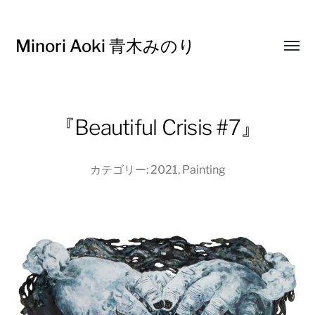
Minori Aoki 青木みのり
Toggl
menu
『Beautiful Crisis #7』
カテゴリー:
2021
,
Painting